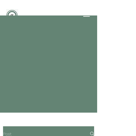
BEAUTYFACTORY
Officine dello Stile
PARRUCCHIERI - GLI ESPERTI
NELLE SFUMATURE DEL
BIONDO
info@studioimmagine.tv
351-6730720
Contattaci
Post