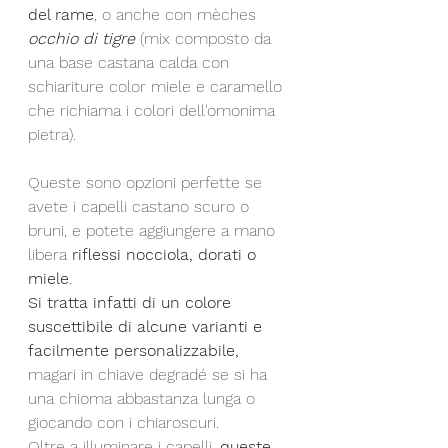
del rame
, o anche con mèches 
occhio di tigre
 (mix composto da 
una base castana calda con 
schiariture color miele e caramello 
che richiama i colori dell'omonima 
pietra). 
Queste sono opzioni perfette se 
avete i capelli castano scuro o 
bruni, e potete aggiungere a mano 
libera 
riflessi nocciola, dorati o 
miele
. 
Si tratta infatti di un colore 
suscettibile di alcune varianti e 
facilmente personalizzabile,
magari in chiave degradé se si ha 
una chioma abbastanza lunga o 
giocando con i chiaroscuri. 
Oltre a illuminare i capelli, 
queste 