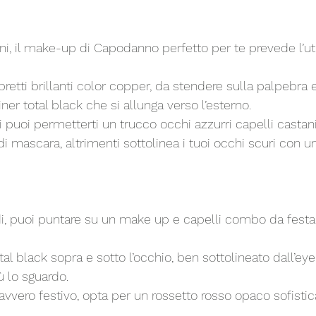
ani, il make-up di Capodanno perfetto per te prevede l’uti
retti brillanti color copper, da stendere sulla palpebra e
ner total black che si allunga verso l’esterno. 
ri puoi permetterti un trucco occhi azzurri capelli casta
i mascara, altrimenti sottolinea i tuoi occhi scuri con u
ndi, puoi puntare su un make up e capelli combo da festa
 black sopra e sotto l’occhio, ben sottolineato dall’eye-l
ù lo sguardo. 
davvero festivo, opta per un rossetto rosso opaco sofistic