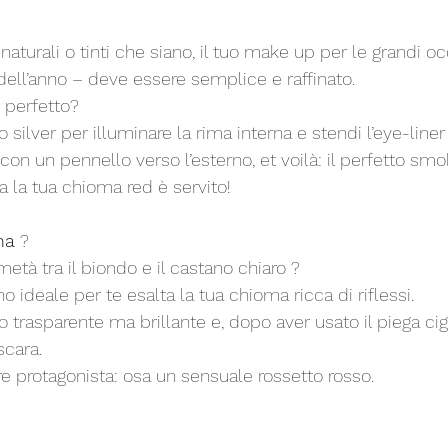
, naturali o tinti che siano, il tuo make up per le grandi o
dell’anno – deve essere semplice e raffinato. 
i perfetto? 
silver per illuminare la rima interna e stendi l’eye-line
on un pennello verso l’esterno, et voilà: il perfetto sm
a la tua chioma red è servito!
na
 ?
metà tra il biondo e il castano chiaro ?
ideale per te esalta la tua chioma ricca di riflessi. 
trasparente ma brillante e, dopo aver usato il piega cigl
cara. 
 protagonista: osa un sensuale rossetto rosso.