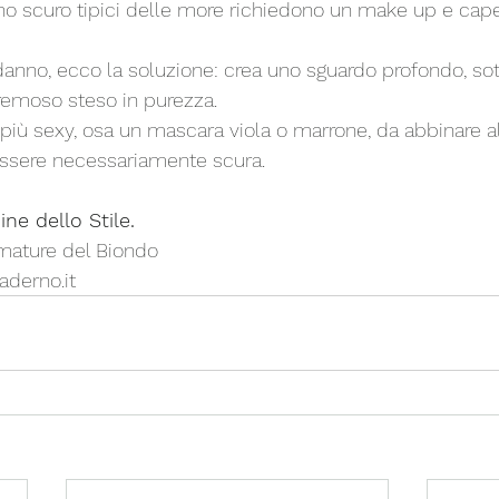
ano scuro tipici delle more richiedono un make up e capel
danno, ecco la soluzione: crea uno sguardo profondo, sot
remoso steso in purezza. 
più sexy, osa un mascara viola o marrone, da abbinare all
essere necessariamente scura.
ne dello Stile.
umature del Biondo
derno.it