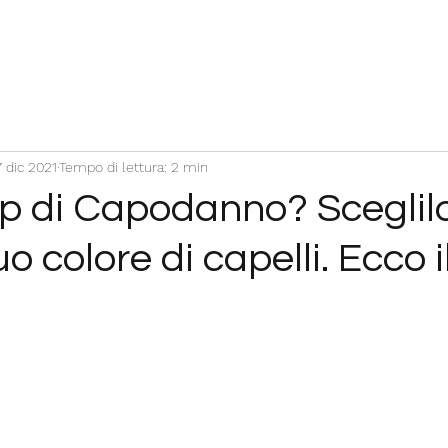
 dic 2021
Tempo di lettura: 2 min
p di Capodanno? Sceglilo
o colore di capelli. Ecco i