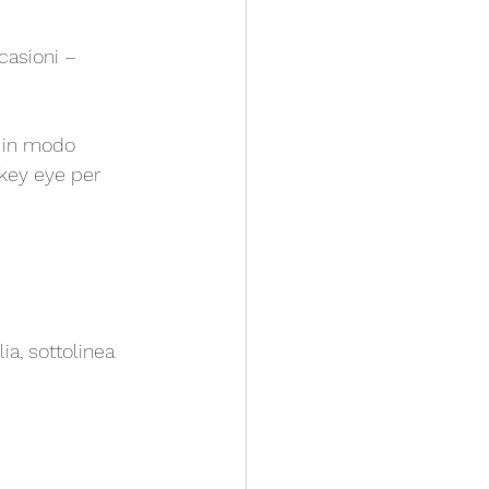
ccasioni – 
r in modo 
okey eye per 
ia, sottolinea 