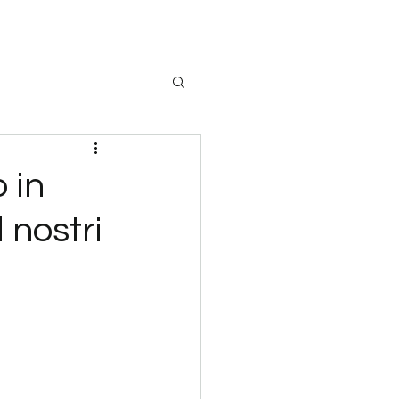
 in
l nostri