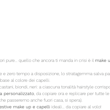
sori pure… quello che ancora ti manda in crisi è il 
make u
ne e zero tempo a disposizione, lo stratagemma salva par
 base al colore dei capelli. 
castani, biondi, neri: a ciascuna tonalità hairstyle corris
a personalizzato
, da copiare ora e replicare per tutte le
(che passeremo anche fuori casa, si spera). 
festive make up e capelli
 ideali… da copiare al volo!