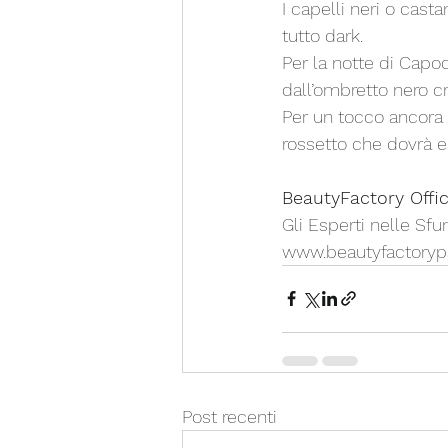
I capelli neri o cast
tutto dark. 
Per la notte di Capo
dall’ombretto nero c
Per un tocco ancora 
rossetto che dovrà 
BeautyFactory Offici
Gli Esperti nelle Sf
www.beautyfactorypa
Post recenti