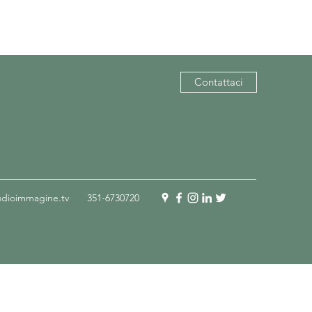
Contattaci
udioimmagine.tv
351-6730720