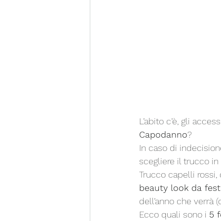
L’abito c’è, gli acces
Capodanno
? 
In caso di indecisio
scegliere il trucco in
Trucco capelli rossi, 
beauty look da fest
dell’anno che verrà 
Ecco quali sono i 
5 