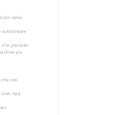
lizzo delle 
 sottolineare 
ni che prevede 
na dose più 
 che crei 
iner, farà 
ato.