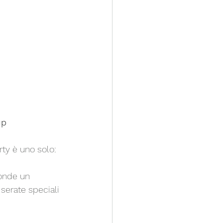
p 
ty è uno solo: 
ponde un 
 serate speciali 