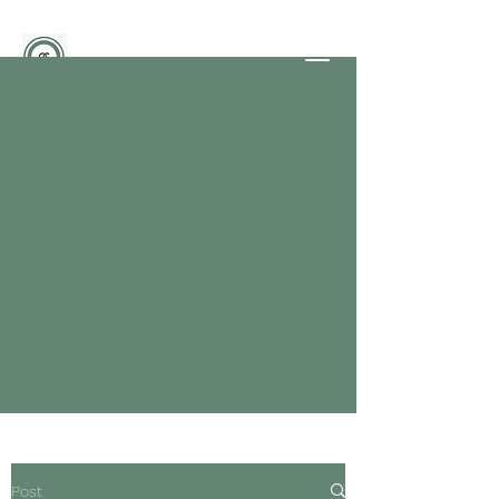
BEAUTYFACTORY
Officine dello Stile
PARRUCCHIERI - GLI ESPERTI
NELLE SFUMATURE DEL
BIONDO
info@studioimmagine.tv
351-6730720
Contattaci
Post