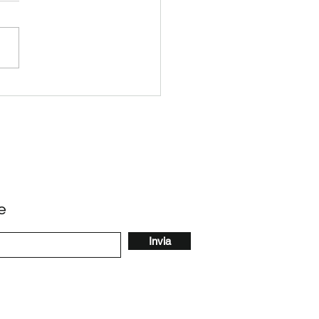
TEGGIA CON NOI!
la una haircare da
 a tutti i tuoi cari
e
Invia