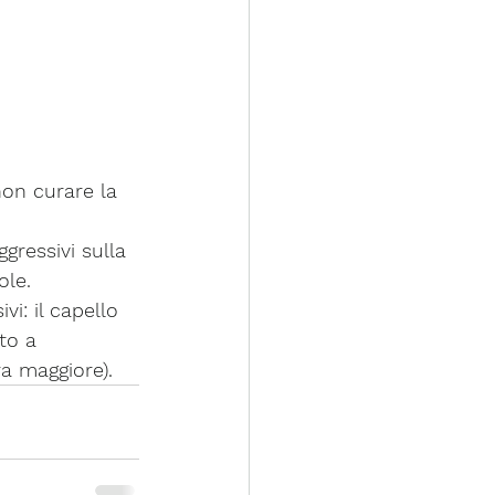
non curare la 
ggressivi sulla 
ole. 
i: il capello 
to a 
ra maggiore).