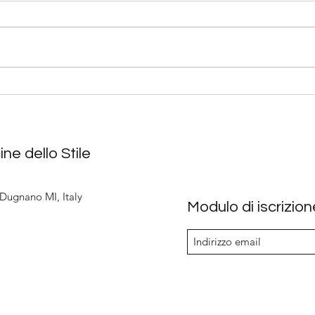
Mocha Mousse. il colore del
FES
2025.
Rega
sogno
ine dello Stile
 Dugnano MI, Italy
Modulo di iscrizion