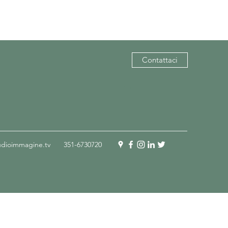
Contattaci
udioimmagine.tv
351-6730720