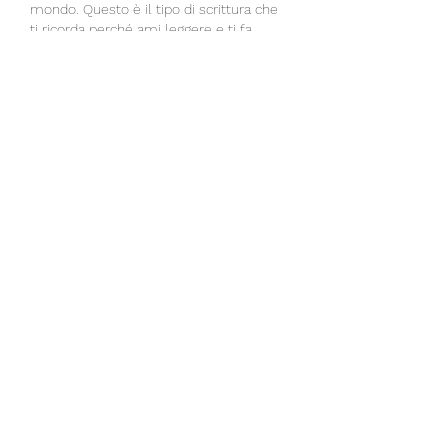
mondo. Questo è il tipo di scrittura che 
ti ricorda perché ami leggere e ti fa 
venire voglia di cercare altri contenuti 
dello stesso autore. Spero 
sinceramente che tu continui a 
condividere la tua conoscenza e 
competenza con il mondo per molti…
Mostra altro
Mi piace
Rispondi