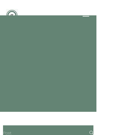
BEAUTYFACTORY
Officine dello Stile
PARRUCCHIERI - GLI ESPERTI
NELLE SFUMATURE DEL
BIONDO
info@studioimmagine.tv
351-6730720
Contattaci
Post