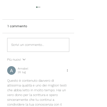
1 commento
Mocha Mousse. il
FESTEGGIA CON 
Scrivi un commento...
colore del 2025.
Regala una hairc
sogno a tutti i tuo
Più nuovi
Annabel
26 lug
Questo è contenuto davvero di 
altissima qualità e uno dei migliori testi 
che abbia letto in molto tempo. Hai un 
vero dono per la scrittura e spero 
sinceramente che tu continui a 
condividere la tua conoscenza con il 